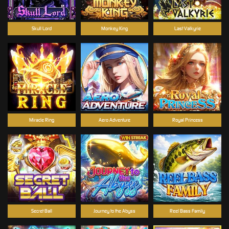
Skull Lord
Monkey King
Last Valkyrie
Miracle Ring
Aero Adventure
Royal Princess
Secret Ball
Journey to the Abyss
Reel Bass Family