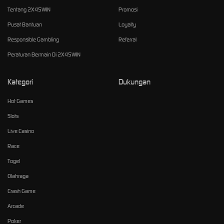
Tentang 2X45WIN
Promosi
Pusat Bantuan
Loyalty
Responsible Gambling
Referral
Peraturan Bermain Di 2X45WIN
Kategori
Dukungan
Hot Games
Slots
Live Casino
Race
Togel
Olahraga
Crash Game
Arcade
Poker