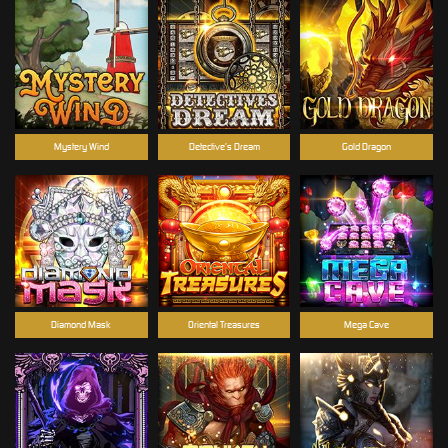
Mystery Wind
Detective’s Dream
Gold Dragon
Diamond Mask
Oriental Treasures
Mega Cave