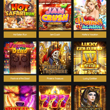
Hot Safari Run
Jam Crush
Hottie’s Vacation
Festival of the Dead
Pirate's Treasure
Lucky Goldbar