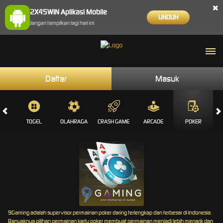
×
2X45WIN Aplikasi Mobile
UNDUH
Jangan tampilkan lagi hari ini
Daftar
Masuk
E
TOGEL
OLAHRAGA
CRASH GAME
ARCADE
POKER
9Gaming adalah supervisor permainan poker daring terlengkap dan terbesar di Indonesia.
Banyaknya pilihan permainan kartu poker membuat permainan menjadi lebih menarik dan