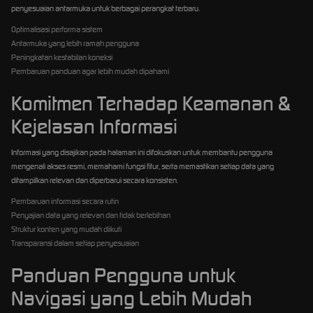
penyesuaian antarmuka untuk berbagai perangkat terbaru.
Optimalisasi performa sistem
Antarmuka yang lebih ramah pengguna
Peningkatan kestabilan koneksi
Pembaruan panduan agar lebih mudah dipahami
Komitmen Terhadap Keamanan &
Kejelasan Informasi
Informasi yang disajikan pada halaman ini difokuskan untuk membantu pengguna
mengenali akses resmi, memahami fungsi fitur, serta memastikan setiap data yang
ditampilkan relevan dan diperbarui secara konsisten.
Pembaruan informasi secara rutin
Penyajian data yang relevan dan tidak berlebihan
Struktur konten yang mudah diikuti
Transparansi dalam setiap penyesuaian
Panduan Pengguna untuk
Navigasi yang Lebih Mudah