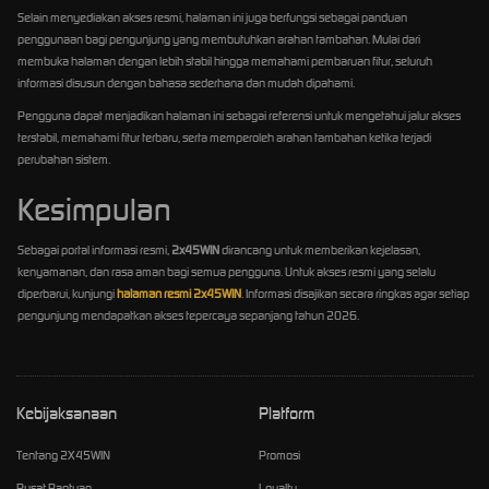
Selain menyediakan akses resmi, halaman ini juga berfungsi sebagai panduan
penggunaan bagi pengunjung yang membutuhkan arahan tambahan. Mulai dari
membuka halaman dengan lebih stabil hingga memahami pembaruan fitur, seluruh
informasi disusun dengan bahasa sederhana dan mudah dipahami.
Pengguna dapat menjadikan halaman ini sebagai referensi untuk mengetahui jalur akses
terstabil, memahami fitur terbaru, serta memperoleh arahan tambahan ketika terjadi
perubahan sistem.
Kesimpulan
Sebagai portal informasi resmi,
2x45WIN
dirancang untuk memberikan kejelasan,
kenyamanan, dan rasa aman bagi semua pengguna. Untuk akses resmi yang selalu
diperbarui, kunjungi
halaman resmi 2x45WIN
. Informasi disajikan secara ringkas agar setiap
pengunjung mendapatkan akses tepercaya sepanjang tahun 2026.
Kebijaksanaan
Platform
Tentang 2X45WIN
Promosi
Pusat Bantuan
Loyalty