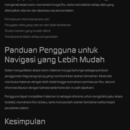
mengenali akses resmi, memahami fungsi fitur, serta memastikan setiap data yang
ditampilkan relevan dan diperbarui secara konsisten.
Pembaruan informasi secara rutin
Penyajian data yang relevan dan tidak berlebihan
Struktur konten yang mudah diikuti
Transparansi dalam setiap penyesuaian
Panduan Pengguna untuk
Navigasi yang Lebih Mudah
Selain menyediakan akses resmi, halaman ini juga berfungsi sebagai panduan
penggunaan bagi pengunjung yang membutuhkan arahan tambahan. Mulai dari
membuka halaman dengan lebih stabil hingga memahami pembaruan fitur, seluruh
informasi disusun dengan bahasa sederhana dan mudah dipahami.
Pengguna dapat menjadikan halaman ini sebagai referensi untuk mengetahui jalur akses
terstabil, memahami fitur terbaru, serta memperoleh arahan tambahan ketika terjadi
perubahan sistem.
Kesimpulan