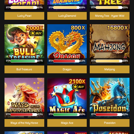
RTP
87%
RTP
89%
RTP
85%
Lucky Pearl
LuckyDiamond
Money Tree - Hyper Wild
RTP
91%
RTP
83%
RTP
89%
Bull Treasure
Dragon
Mahjong
RTP
83%
RTP
92%
RTP
82%
Ways of the Holy Horse
Magic Ace
Poseidon