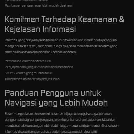
Pembaruan panduan agar lebih mudah dipahami
Komitmen Terhadap Keamanan &
Kejelasan Informasi
Informasi yang disajikan pada halaman ini difokuskan untuk membantu pengguna
mengenali akses resmi, memahami fungsi fitur, serta memastikan setiap data yang
ditampilkan relevan dan diperbarui secara konsisten.
Pembaruan informasi secara rutin
Penyajian data yang relevan dan tidak berlebihan
Struktur konten yang mudah diikuti
Transparansi dalam setiap penyesuaian
Panduan Pengguna untuk
Navigasi yang Lebih Mudah
Selain menyediakan akses resmi, halaman ini juga berfungsi sebagai panduan
penggunaan bagi pengunjung yang membutuhkan arahan tambahan. Mulai dari
membuka halaman dengan lebih stabil hingga memahami pembaruan fitur, seluruh
informasi disusun dengan bahasa sederhana dan mudah dipahami.