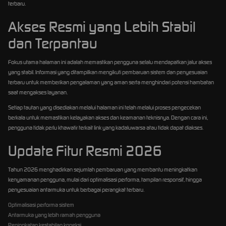
terbaru.
Akses Resmi yang Lebih Stabil
dan Terpantau
Fokus utama halaman ini adalah memastikan pengguna selalu mendapatkan jalur akses
yang stabil. Informasi yang ditampilkan mengikuti pembaruan sistem dan penyesuaian
terbaru untuk memberikan pengalaman yang aman serta menghindari potensi hambatan
saat mengakses layanan.
Setiap tautan yang disediakan melalui halaman ini telah melalui proses pengecekan
berkala untuk memastikan kelayakan akses dan keamanan teknisnya. Dengan cara ini,
pengguna tidak perlu khawatir terkait link yang kadaluwarsa atau tidak dapat diakses.
Update Fitur Resmi 2026
Tahun 2026 menghadirkan sejumlah pembaruan yang membantu meningkatkan
kenyamanan pengguna, mulai dari optimalisasi performa, tampilan responsif, hingga
penyesuaian antarmuka untuk berbagai perangkat terbaru.
Optimalisasi performa sistem
Antarmuka yang lebih ramah pengguna
Peningkatan kestabilan koneksi