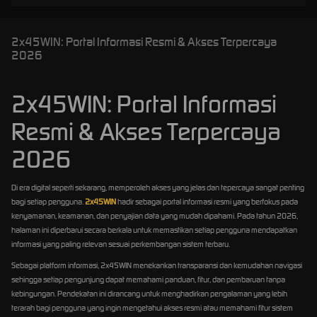
2x45WIN: Portal Informasi Resmi & Akses Terpercaya
2026
2x45WIN: Portal Informasi
Resmi & Akses Terpercaya
2026
Di era digital seperti sekarang, memperoleh akses yang jelas dan tepercaya sangat penting
bagi setiap pengguna.
2x45WIN
hadir sebagai portal informasi resmi yang berfokus pada
kenyamanan, keamanan, dan penyajian data yang mudah dipahami. Pada tahun 2026,
halaman ini diperbarui secara berkala untuk memastikan setiap pengguna mendapatkan
informasi yang paling relevan sesuai perkembangan sistem terbaru.
Sebagai platform informasi, 2x45WIN menekankan transparansi dan kemudahan navigasi
sehingga setiap pengunjung dapat memahami panduan, fitur, dan pembaruan tanpa
kebingungan. Pendekatan ini dirancang untuk menghadirkan pengalaman yang lebih
terarah bagi pengguna yang ingin mengetahui akses resmi atau memahami fitur sistem