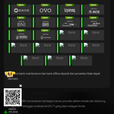
* Selama bank maintenance dan bank offline deposit dan penarikan tidak dapat
diproses
©2026 2X45WIN menawarkan berbagai macam provider pilihan terbaik dan didukung
oleh Layanan Pelanggan profesional 24/7 yang siap melayani Anda.
UNDUH
APLIKASI