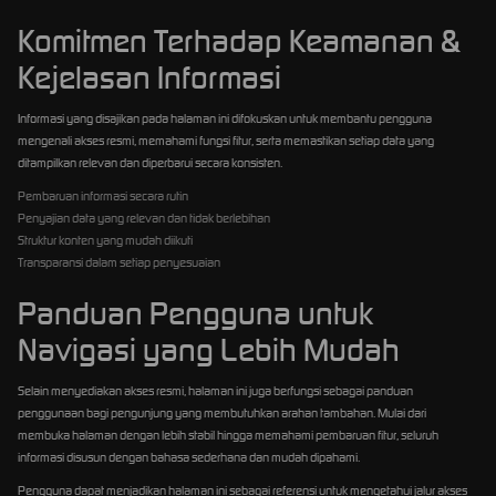
Komitmen Terhadap Keamanan &
Kejelasan Informasi
Informasi yang disajikan pada halaman ini difokuskan untuk membantu pengguna
mengenali akses resmi, memahami fungsi fitur, serta memastikan setiap data yang
ditampilkan relevan dan diperbarui secara konsisten.
Pembaruan informasi secara rutin
Penyajian data yang relevan dan tidak berlebihan
Struktur konten yang mudah diikuti
Transparansi dalam setiap penyesuaian
Panduan Pengguna untuk
Navigasi yang Lebih Mudah
Selain menyediakan akses resmi, halaman ini juga berfungsi sebagai panduan
penggunaan bagi pengunjung yang membutuhkan arahan tambahan. Mulai dari
membuka halaman dengan lebih stabil hingga memahami pembaruan fitur, seluruh
informasi disusun dengan bahasa sederhana dan mudah dipahami.
Pengguna dapat menjadikan halaman ini sebagai referensi untuk mengetahui jalur akses