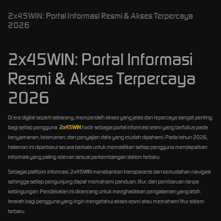
2x45WIN: Portal Informasi Resmi & Akses Terpercaya
2026
2x45WIN: Portal Informasi
Resmi & Akses Terpercaya
2026
Di era digital seperti sekarang, memperoleh akses yang jelas dan tepercaya sangat penting
bagi setiap pengguna.
2x45WIN
hadir sebagai portal informasi resmi yang berfokus pada
kenyamanan, keamanan, dan penyajian data yang mudah dipahami. Pada tahun 2026,
halaman ini diperbarui secara berkala untuk memastikan setiap pengguna mendapatkan
informasi yang paling relevan sesuai perkembangan sistem terbaru.
Sebagai platform informasi, 2x45WIN menekankan transparansi dan kemudahan navigasi
sehingga setiap pengunjung dapat memahami panduan, fitur, dan pembaruan tanpa
kebingungan. Pendekatan ini dirancang untuk menghadirkan pengalaman yang lebih
terarah bagi pengguna yang ingin mengetahui akses resmi atau memahami fitur sistem
terbaru.