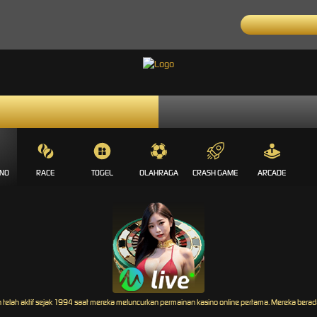
INO
RACE
TOGEL
OLAHRAGA
CRASH GAME
ARCADE
 aktif sejak 1994 saat mereka meluncurkan permainan kasino online pertama. Mereka berada di I