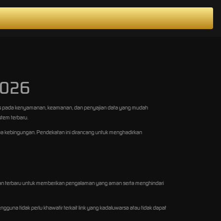
2026
okus pada kenyamanan, keamanan, dan penyajian data yang mudah
tem terbaru.
a kebingungan. Pendekatan ini dirancang untuk menghadirkan
aian terbaru untuk memberikan pengalaman yang aman serta menghindari
guna tidak perlu khawatir terkait link yang kadaluwarsa atau tidak dapat