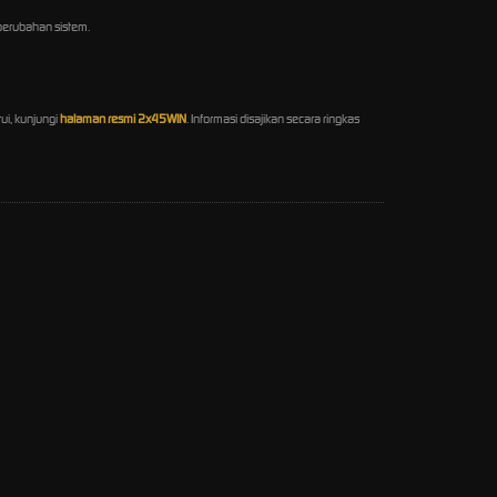
 perubahan sistem.
ui, kunjungi
halaman resmi 2x45WIN
. Informasi disajikan secara ringkas