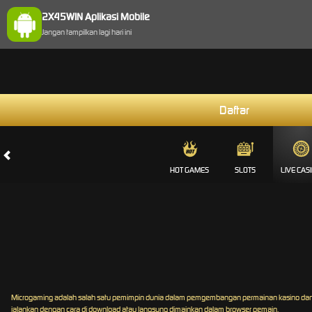
2X45WIN Aplikasi Mobile
Jangan tampilkan lagi hari ini
Daftar
HOT GAMES
SLOTS
LIVE CAS
Microgaming adalah salah satu pemimpin dunia dalam pemgembangan permainan kasino dan telah
jalankan dengan cara di download atau langsung dimainkan dalam browser pemain.