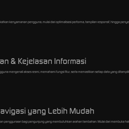
 kenyamanan pengguna, mulai dari optimalisasi performa, tampilan responsif, hingga penyes
n & Kejelasan Informasi
guna mengenali akses resmi, memahami fungsi fitur, serta memastikan setiap data yang ditampilk
avigasi yang Lebih Mudah
nduan penggunaan bagi pengunjung yang membutuhkan arahan tambahan. Mulai dari membuka hala