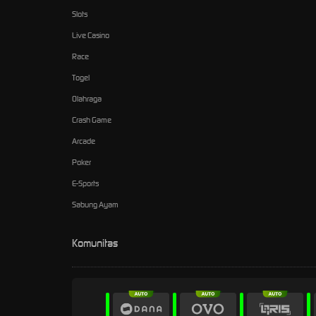
Slots
Live Casino
Race
Togel
Olahraga
Crash Game
Arcade
Poker
E-Sports
Sabung Ayam
Komunitas