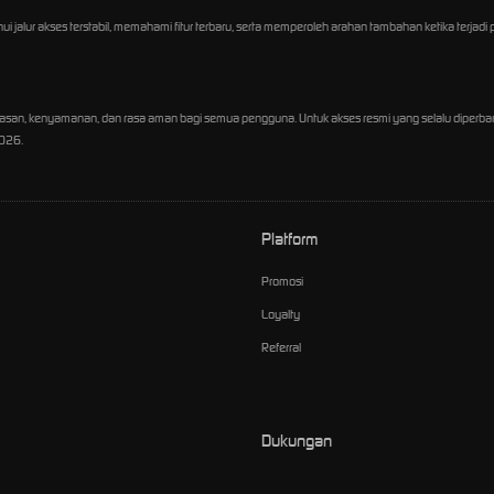
jalur akses terstabil, memahami fitur terbaru, serta memperoleh arahan tambahan ketika terjadi
asan, kenyamanan, dan rasa aman bagi semua pengguna. Untuk akses resmi yang selalu diperbar
2026.
Platform
Promosi
Loyalty
Referral
Dukungan