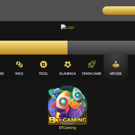
INO
RACE
TOGEL
OLAHRAGA
CRASH GAME
ARCADE
BTGaming