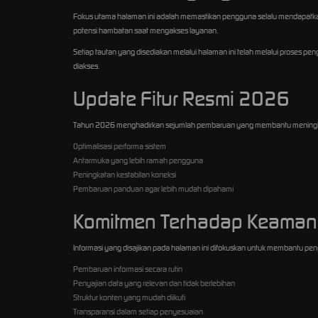
Fokus utama halaman ini adalah memastikan pengguna selalu mendapatkan
potensi hambatan saat mengakses layanan.
Setiap tautan yang disediakan melalui halaman ini telah melalui proses pe
diakses.
Update Fitur Resmi 2026
Tahun 2026 menghadirkan sejumlah pembaruan yang membantu meningkatkan
Optimalisasi performa sistem
Antarmuka yang lebih ramah pengguna
Peningkatan kestabilan koneksi
Pembaruan panduan agar lebih mudah dipahami
Komitmen Terhadap Keamana
Informasi yang disajikan pada halaman ini difokuskan untuk membantu peng
Pembaruan informasi secara rutin
Penyajian data yang relevan dan tidak berlebihan
Struktur konten yang mudah diikuti
Transparansi dalam setiap penyesuaian