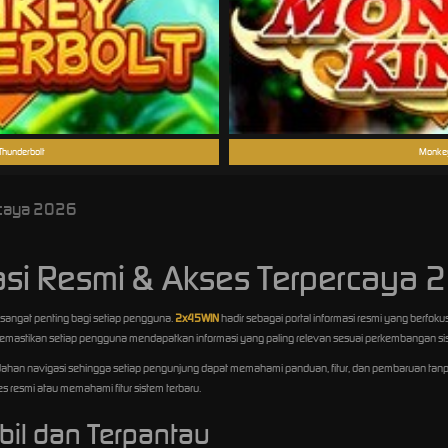
hunderbolt
Monkey
ercaya 2026
asi Resmi & Akses Terpercaya 
a sangat penting bagi setiap pengguna.
2x45WIN
hadir sebagai portal informasi resmi yang berf
memastikan setiap pengguna mendapatkan informasi yang paling relevan sesuai perkembangan sis
ahan navigasi sehingga setiap pengunjung dapat memahami panduan, fitur, dan pembaruan tanp
 resmi atau memahami fitur sistem terbaru.
bil dan Terpantau