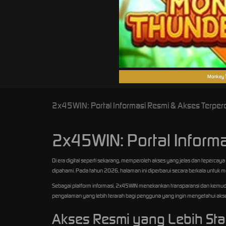
Monkey T
2x45WIN: Portal Informasi Resmi & Akses Terp
2x45WIN: Portal Inform
Di era digital seperti sekarang, memperoleh akses yang jelas dan tepercay
dipahami. Pada tahun 2026, halaman ini diperbarui secara berkala untuk 
Sebagai platform informasi, 2x45WIN menekankan transparansi dan kemud
pengalaman yang lebih terarah bagi pengguna yang ingin mengetahui akses
Akses Resmi yang Lebih Sta