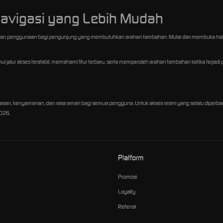
avigasi yang Lebih Mudah
nduan penggunaan bagi pengunjung yang membutuhkan arahan tambahan. Mulai dari membuka hala
jalur akses terstabil, memahami fitur terbaru, serta memperoleh arahan tambahan ketika terjadi
asan, kenyamanan, dan rasa aman bagi semua pengguna. Untuk akses resmi yang selalu diperbar
2026.
Platform
Promosi
Loyalty
Referral