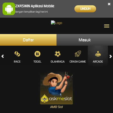
×
2X45WIN Aplikasi Mobile
UNDUH
Jangan tampilkan lagi hari ini
Daftar
Masuk
SINO
RACE
TOGEL
OLAHRAGA
CRASH GAME
ARCADE
AMB Slot