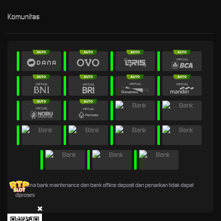
Komunitas
* Selama bank maintenance dan bank offline deposit dan penarikan tidak dapat
diproses