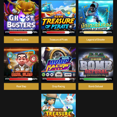
RTP
79%
RTP
80%
RTP
85%
Ghost Busters
Treasure of Pirate
Lagend of Shooter
RTP
82%
RTP
81%
RTP
92%
Real Slap
Drop Racing
Bomb Defusal