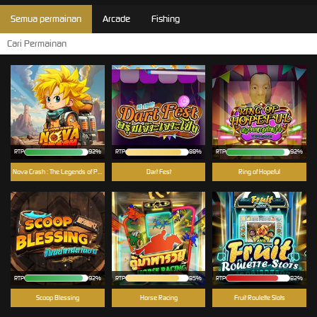
Semua permainan
Arcade
Fishing
RTP
92%
RTP
88%
RTP
92%
Nova Crash : The Legends of Power
Dart Fest
Ring of Hopeful
RTP
92%
RTP
85%
RTP
82%
Scoop Blessing
Horse Racing
Fruit Roulette Slots