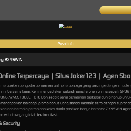
Pusat Info
ng 2X45WIN
 Online Terpercaya | Situs Joker123 | Agen Sbo
merupakan penyedia permainan online terpercaya yang pastinya dengan modal y
n ini bersama kami, Kami menyediakan seluruh jenis taruhan online seperti S
BUNG AYAM, TOGEL, TOTO Dan segala jenis permainan berkelas dunia hanya untu
mendapatkan berbagai promo bonus yang sangat menarik serta dengan syarat dan k
kan dan bermain permainan kelas dunia pastikan hanya bersama 2X45WIN Agen Ju
an withdraw yang telah terakreditasi.
& Security