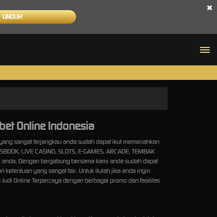
×
UNDUH
bet Online Indonesia
ang sangat terjangkau anda sudah dapat ikut memeriahkan
PORTSBOOK, LIVE CASINO, SLOTS, E-GAMES, ARCADE, TEMBAK
k anda. Dengan bergabung bersama kami anda sudah dapat
etentuan yang sangat fair. Untuk itulah jika anda ingin
di Online Terpercaya dengan berbagai promo dan fasilitas