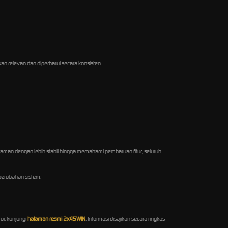
an relevan dan diperbarui secara konsisten.
man dengan lebih stabil hingga memahami pembaruan fitur, seluruh
 perubahan sistem.
ui, kunjungi
halaman resmi 2x45WIN
. Informasi disajikan secara ringkas