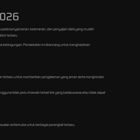
2026
okus pada kenyamanan, keamanan, dan penyajian data yang mudah
tem terbaru.
a kebingungan. Pendekatan ini dirancang untuk menghadirkan
aian terbaru untuk memberikan pengalaman yang aman serta menghindari
guna tidak perlu khawatir terkait link yang kadaluwarsa atau tidak dapat
uaian antarmuka untuk berbagai perangkat terbaru.