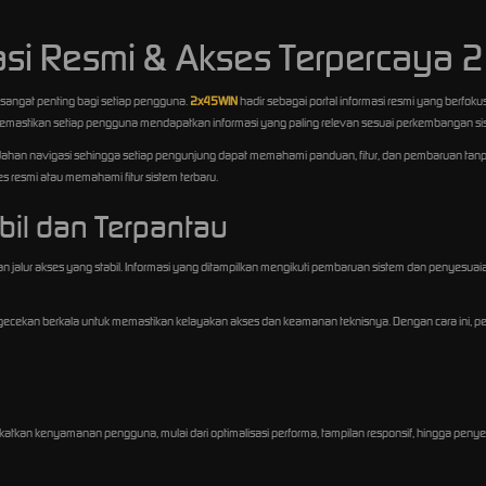
asi Resmi & Akses Terpercaya 
a sangat penting bagi setiap pengguna.
2x45WIN
hadir sebagai portal informasi resmi yang berf
memastikan setiap pengguna mendapatkan informasi yang paling relevan sesuai perkembangan sis
ahan navigasi sehingga setiap pengunjung dapat memahami panduan, fitur, dan pembaruan tanp
 resmi atau memahami fitur sistem terbaru.
bil dan Terpantau
 jalur akses yang stabil. Informasi yang ditampilkan mengikuti pembaruan sistem dan penyesu
ngecekan berkala untuk memastikan kelayakan akses dan keamanan teknisnya. Dengan cara ini, peng
 kenyamanan pengguna, mulai dari optimalisasi performa, tampilan responsif, hingga penyes