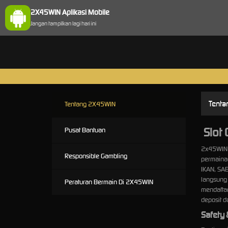
2X45WIN Aplikasi Mobile
Jangan tampilkan lagi hari ini
Tenta
Tentang 2X45WIN
Slot
Pusat Bantuan
2x45WIN 
Responsible Gambling
permaina
IKAN, SA
langsung 
Peraturan Bermain Di 2X45WIN
mendaftar
deposit d
Safety 