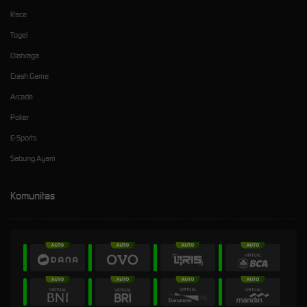
Race
Togel
Olahraga
Crash Game
Arcade
Poker
E-Sports
Sabung Ayam
Komunitas