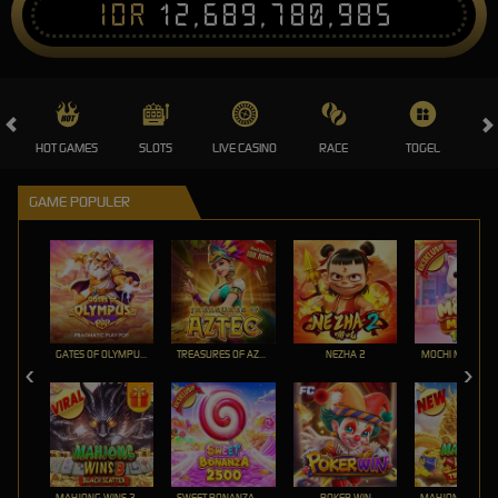
IDR
12,689,780,985
HOT GAMES
SLOTS
LIVE CASINO
RACE
TOGEL
OL
GAME POPULER
GATES OF OLYMPUS POP
TREASURES OF AZTEC
NEZHA 2
MOCHI MANIA 1
MAHJONG WINS 3 – BLACK SCATTER
SWEET BONANZA 2500
POKER WIN