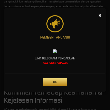
yang stabil. Informasi yang ditampilkan mengikuti pembaruan sistem dan penyesuaian
terbaru untuk memberikan pengalaman yang aman serta menghindari potensi hambatan
saat mengakses layanan.
×
Setiap tautan yang disediakan melalui halaman ini telah melalui proses pengecekan
berkala untuk memastikan kelayakan akses dan keamanan teknisnya. Dengan cara ini,
pengguna tidak perlu khawatir terkait link yang kadaluwarsa atau tidak dapat diakses.
PEMBERITAHUAN!!!
Update Fitur Resmi 2026
Tahun 2026 menghadirkan sejumlah pembaruan yang membantu meningkatkan
kenyamanan pengguna, mulai dari optimalisasi performa, tampilan responsif, hingga
LINK TELEGRAM PENGADUAN
penyesuaian antarmuka untuk berbagai perangkat terbaru.
t.me/Adu2x45win
Optimalisasi performa sistem
Antarmuka yang lebih ramah pengguna
Peningkatan kestabilan koneksi
Pembaruan panduan agar lebih mudah dipahami
OK
Komitmen Terhadap Keamanan &
Kejelasan Informasi
Informasi yang disajikan pada halaman ini difokuskan untuk membantu pengguna