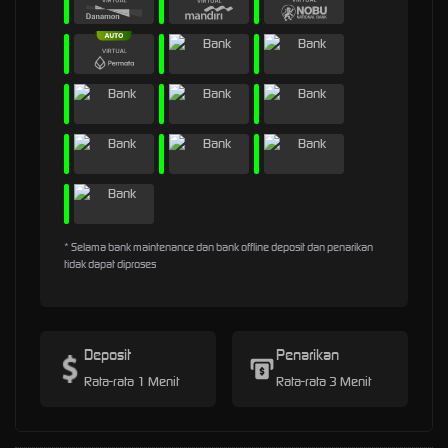
* Selama bank maintenance dan bank offline deposit dan penarikan
tidak dapat diproses
Deposit
Penarikan
Rata-rata 1 Menit
Rata-rata 3 Menit