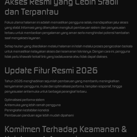
Akses Resmi yang Lebih Stabil
dan Terpantau
Fokus utama halaman ini adalah memastikan pengguna selalu mendapatkan jalur akses
yang stabil. Informasi yang ditampilkan mengikuti pembaruan sistem dan penyesuaian
terbaru untuk memberikan pengalaman yang aman serta menghindari potensi hambatan
saat mengakses layanan.
Setiap tautan yang disediakan melalui halaman ini telah melalui proses pengecekan berkala
untuk memastikan kelayakan akses dan keamanan teknisnya. Dengan cara ini, pengguna
tidak perlu khawatir terkait link yang kadaluwarsa atau tidak dapat diakses.
Update Fitur Resmi 2026
Tahun 2026 menghadirkan sejumlah pembaruan yang membantu meningkatkan
kenyamanan pengguna, mulai dari optimalisasi performa, tampilan responsif, hingga
penyesuaian antarmuka untuk berbagai perangkat terbaru.
Optimalisasi performa sistem
Antarmuka yang lebih ramah pengguna
Peningkatan kestabilan koneksi
Pembaruan panduan agar lebih mudah dipahami
Komitmen Terhadap Keamanan &