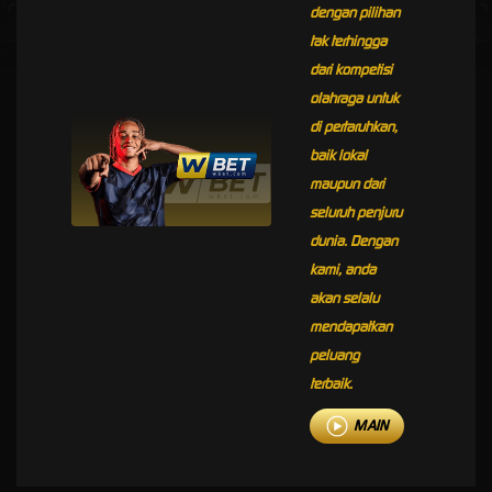
dengan pilihan
tak terhingga
dari kompetisi
olahraga untuk
di pertaruhkan,
baik lokal
maupun dari
seluruh penjuru
dunia. Dengan
kami, anda
akan selalu
mendapatkan
peluang
terbaik.
MAIN