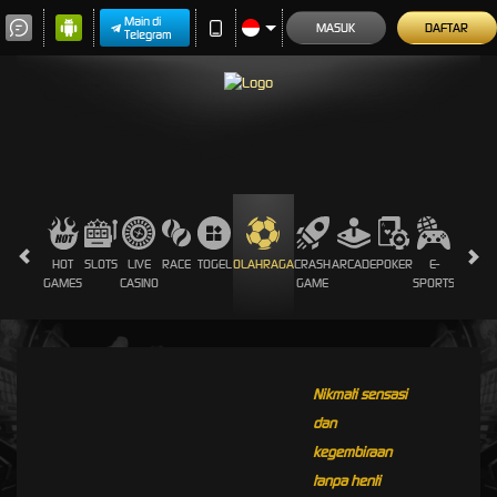
Main di
MASUK
DAFTAR
Telegram
HOT
SLOTS
LIVE
RACE
TOGEL
OLAHRAGA
CRASH
ARCADE
POKER
E-
SABUN
GAMES
CASINO
GAME
SPORTS
AYAM
Nikmati sensasi
dan
kegembiraan
tanpa henti