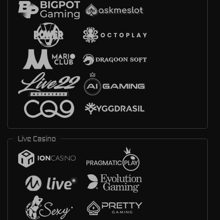
Live Casino