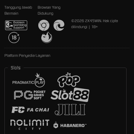
Tanggung Jawab
Browser Yang
Bermain
Didukung
©2026 2X45WIN. Hak cipta
dilindungi | 18+
Platform Penyedia Layanan
Slots