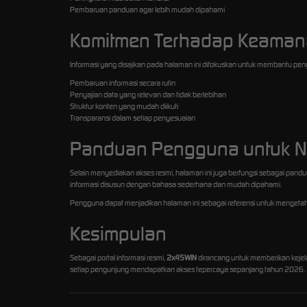
Pembaruan panduan agar lebih mudah dipahami
Komitmen Terhadap Keamana
Informasi yang disajikan pada halaman ini difokuskan untuk membantu peng
Pembaruan informasi secara rutin
Penyajian data yang relevan dan tidak berlebihan
Struktur konten yang mudah diikuti
Transparansi dalam setiap penyesuaian
Panduan Pengguna untuk N
Selain menyediakan akses resmi, halaman ini juga berfungsi sebagai pa
informasi disusun dengan bahasa sederhana dan mudah dipahami.
Pengguna dapat menjadikan halaman ini sebagai referensi untuk mengetahui 
Kesimpulan
Sebagai portal informasi resmi,
2x45WIN
dirancang untuk memberikan kejel
setiap pengunjung mendapatkan akses tepercaya sepanjang tahun 2026.