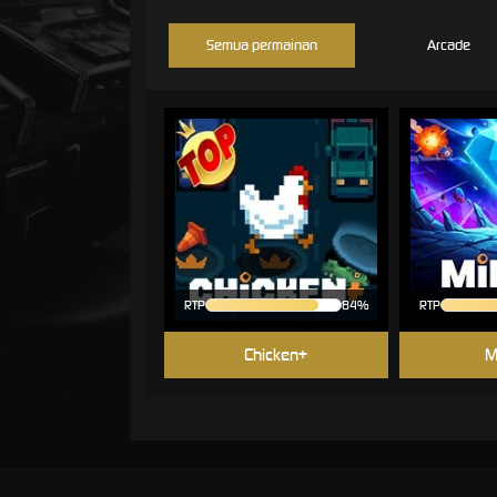
Semua permainan
Arcade
RTP
84%
RTP
Chicken+
M