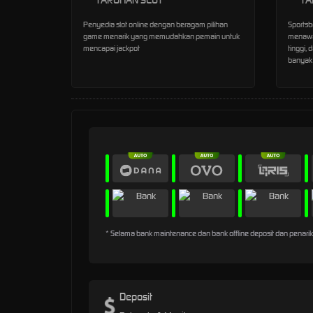
Penyedia slot online dengan beragam pilihan
Sportsb
game menarik yang memudahkan pemain untuk
menawar
mencapai jackpot
tinggi,
banyak 
* Selama bank maintenance dan bank offline deposit dan penarik
Deposit