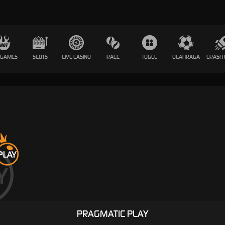
 GAMES
SLOTS
LIVE CASINO
RACE
TOGEL
OLAHRAGA
CRASH
PRAGMATIC PLAY