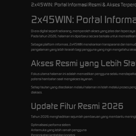
2x45WIN: Portal Informasi Resmi & Akses Terpe
2x45WIN: Portal Inform
Di era digital seperti sekarang, memperoleh akses yang jelas dan tepercay
Pada tahun 2026, halaman ini diperbarui secara berkala untuk memastikan
Sebagai platform informasi, 2x45WIN menekankan transparansi dan kemud
pengalaman yang lebih terarah bagi pengguna yang ingin mengetahui akses
Akses Resmi yang Lebih Sta
Fokus utama halaman ini adalah memastikan pengguna selalu mendapatkan 
potensi hambatan saat mengakses layanan.
Setiap tautan yang disediakan melalui halaman ini telah melalui proses pe
diakses.
Update Fitur Resmi 2026
Tahun 2026 menghadirkan sejumlah pembaruan yang membantu meningkatkan
Optimalisasi performa sistem
Antarmuka yang lebih ramah pengguna
Peningkatan kestabilan koneksi