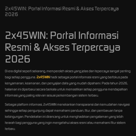
2x45WIN: Portal Informasi Resmi & Akses Terpercaya
2026
2x45WIN: Portal Informasi
Resmi & Akses Terpercaya
2026
Di era digital seperti sekarang, memperoleh akses yang jelas dan tepercaya sangat penting
bagi setiap pengguna.
2x45WIN
hadir sebagai portal informasi resmi yang berfokus pada
kenyamanan, keamanan, dan penyajian data yang mudah dipahami. Pada tahun 2026,
halaman ini diperbarui secara berkala untuk memastikan setiap pengguna mendapatkan
informasi yang paling relevan sesuai perkembangan sistem terbaru.
Sebagai platform informasi, 2x45WIN menekankan transparansi dan kemudahan navigasi
sehingga setiap pengunjung dapat memahami panduan, fitur, dan pembaruan tanpa
kebingungan. Pendekatan ini dirancang untuk menghadirkan pengalaman yang lebih
terarah bagi pengguna yang ingin mengetahui akses resmi atau memahami fitur sistem
terbaru.