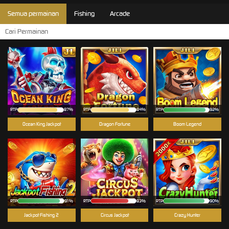
Semua permainan
Fishing
Arcade
RTP
87%
RTP
84%
RTP
92%
Ocean King Jackpot
Dragon Fortune
Boom Legend
RTP
91%
RTP
83%
RTP
90%
Jackpot Fishing 2
Circus Jackpot
Crazy Hunter